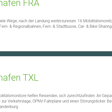
ghafen FRA
 viele Wege, nach der Landung weiterzureisen. 16 Mobilitätsmonit
e: Fern- & Regionalbahnen, Fern- & Stadtbusse, Car- & Bike-Sharin
ghafen TXL
8 Mobilitätsmonitore helfen Reisenden, sich zurechtzufinden. An G
te zur Verkehrslage, ÖPNV-Fahrpläne und einen Störungsticker. B
randenburg.