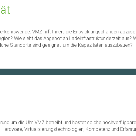
tät
r Verkehrswende. VMZ hilft Ihnen, die Entwicklungschancen abzus
Region? Wie sieht das Angebot an Ladeinfrastruktur derzeit aus?
lche Standorte sind geeignet, um die Kapazitäten auszubauen?
 rund um die Uhr. VMZ betreibt und hostet solche hochverfügbar
ardware, Virtualisierungstechnologien, Kompetenz und Erfahrun